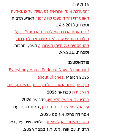
5.9.2014.
"המערכת אינה אחראית למעשיה: על כתב-העת
האוונגרדי והחד-פעמי קילטרטן".
הארץ, תרבות
וספרות,
14.6.2013
.
"וכי באמת הכרח הוא להכריז הכרזות? – על
תולדות המניפסט כז'אנר ספרותי ועל קדחת
המניפסטים של הזמן האחרון".
הארץ, תרבות
וספרות, 9.9.2011.
פודקאסטים:
Everybody Has a Podcast Now: A podcast
about Clichés,
March 2026
סקרנית, שרון קנטור - על מקוריות, בנאליות, בינה
מלאכותית
פברואר 2026
ברדיו עם אריאל קלצ'קין,
פברואר 2026
על הקלישאה: בחיים ובחינוך
, תחנות רוח, עם
אסף דה פריס, אוגוסט 2025.
המדע מאחורי הקלישאות
, שלושה שיודעים, כאן
תרבות, עם שרון קנטור, נובמבר 2024.