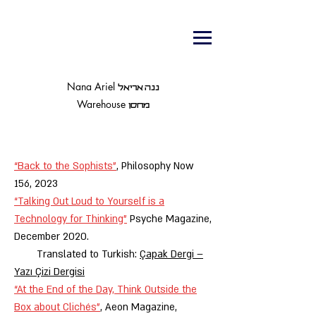
Nana Ariel
ננה אריאל
Warehouse
מחסן
“Back to the Sophists”
, Philosophy Now
156, 2023
“Talking Out Loud to Yourself is a
Technology for Thinking”
Psyche Magazine,
December 2020.
Translated to Turkish:
Çapak Dergi –
Yazı Çizi Dergisi
“At the End of the Day, Think Outside the
Box about Clichés”
, Aeon Magazine,