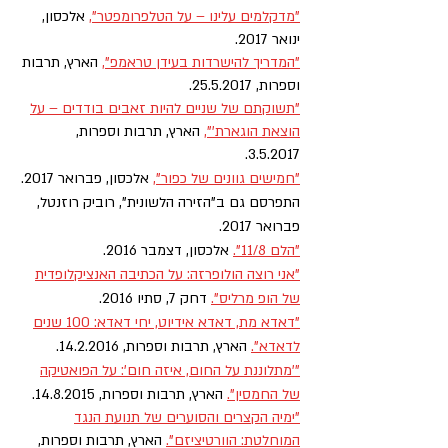
"מדקלמים עלינו – על הטלפרומפטר"
,
אלכסון,
ינואר 2017.
"המדריך להישרדות בעידן טראמפ",
הארץ, תרבות
וספרות,
25.5.2017
.
"תשוקתם של שניים להיות זאבים בודדים – על
הוצאת הוגארת'",
הארץ, תרבות וספרות,
3.5.2017.
"חמישים גוונים של כפור",
אלכסון, פברואר 2017.
התפרסם גם ב"הזירה הלשונית", רוביק רוזנטל,
פברואר 2017.
"הלם 11/8".
אלכסון, דצמבר 2016.
"אני רוצה הולופרזה: על הכתיבה האנציקלופדית
של הופ מרליס".
דחק 7, סתיו 2016.
"דאדא מת, דאדא אידיוט, יחי דאדא: 100 שנים
לדאדא".
הארץ, תרבות וספרות,
14.2.2016
.
"'מתלוננת על החום, איזה חום': על הפואטיקה
של החמסין".
הארץ, תרבות וספרות,
14.8.2015
.
"ימיה הקצרים והסוערים של תנועת הנגד
המוחלטת: הוורטיציזם".
הארץ, תרבות וספרות,